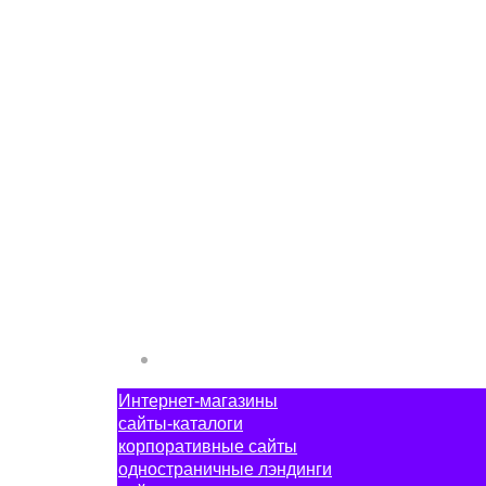
Интернет-магазины
сайты-каталоги
корпоративные сайты
одностраничные лэндинги