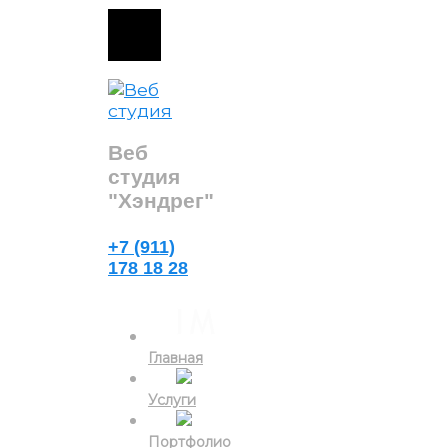
Веб
студия
"Хэндрег"
+7 (911)
178 18 28
Главная
Услуги
Портфолио