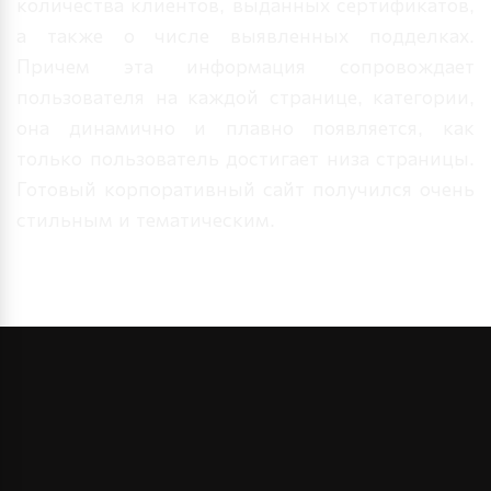
количества клиентов, выданных сертификатов,
а также о числе выявленных подделках.
Причем эта информация сопровождает
пользователя на каждой странице, категории,
она динамично и плавно появляется, как
только пользователь достигает низа страницы.
Готовый корпоративный сайт получился очень
стильным и тематическим.