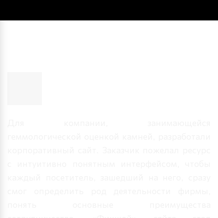
Разработка корпоративного
сайта по экспертизе
Для компании, занимающейся
геммологической оценкой камней, разработали
корпоративный сайт. Заказчик пожелал ресурс
с интуитивно понятным интерфейсом, чтобы
каждый посетитель, зашедший на него, сразу
смог определить род деятельности фирмы,
понять основные преимущества